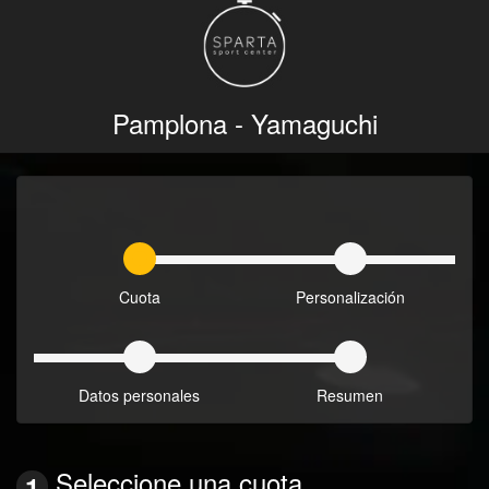
Pamplona - Yamaguchi
1
2
Cuota
Personalización
3
4
Datos personales
Resumen
Seleccione una cuota
1