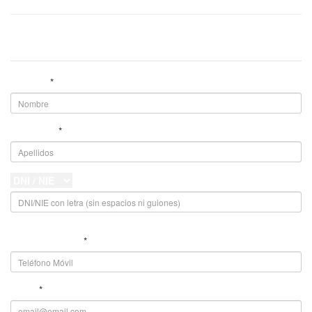
Datos personales
Nombre
*
Apellidos
*
*
Teléfono móvil
*
Email
*