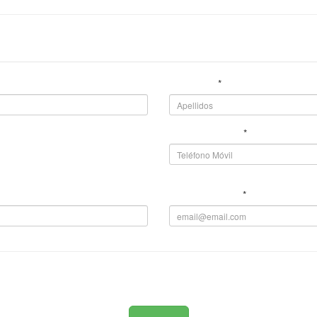
Apellidos
*
Teléfono móvil
*
Repita el email
*