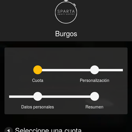
Burgos
1
2
Cuota
Personalización
3
4
Datos personales
Resumen
Seleccione una cuota
1